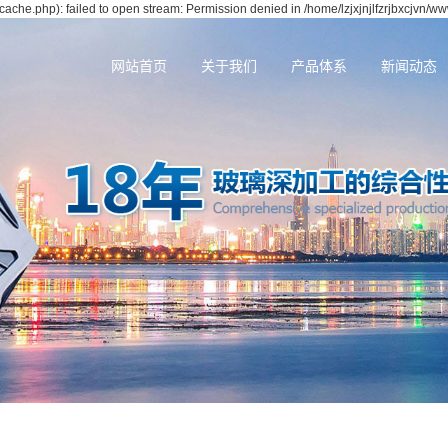
cache.php): failed to open stream: Permission denied in /home/lzjxjnjlfzrjbxcjvn/w
网站首页
关于我们
产品体系
新闻动态