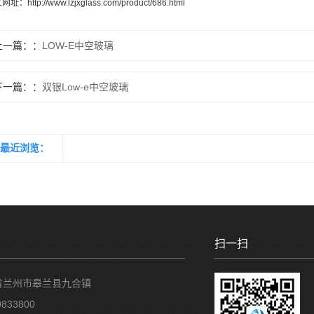
文网址：
http://www.lzjxglass.com/product/686.html
上一篇：
LOW-E中空玻璃
下一篇：
双银Low-e中空玻璃
最近浏览：
扫一扫
省兰州市皋兰县九合镇
833800