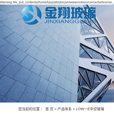
Warning: file_put_contents(/home/lzjxjnjlfzrjbxcjvn/wwwroot/source/cache/license_
您当前的位置 ：
首 页
>
产品体系
>
LOW一E中空玻璃