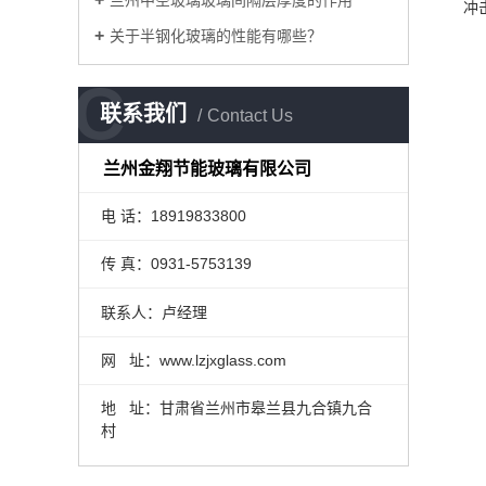
兰州中空玻璃玻璃间隔层厚度的作用
冲
关于半钢化玻璃的性能有哪些？
C
联系我们
Contact Us
兰州金翔节能玻璃有限公司
电 话：18919833800
传 真：0931-5753139
联系人：卢经理
网 址：www.lzjxglass.com
地 址：甘肃省兰州市皋兰县九合镇九合
村