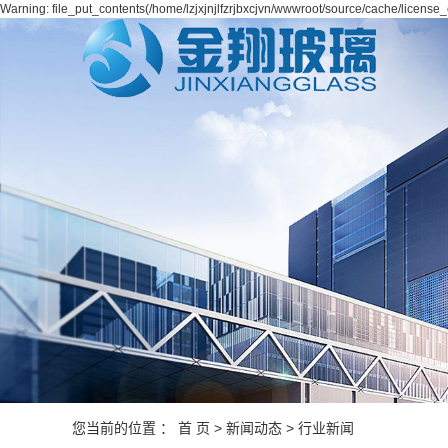
Warning: file_put_contents(/home/lzjxjnjlfzrjbxcjvn/wwwroot/source/cache/license_
您当前的位置 ：
首 页
>
新闻动态
>
行业新闻