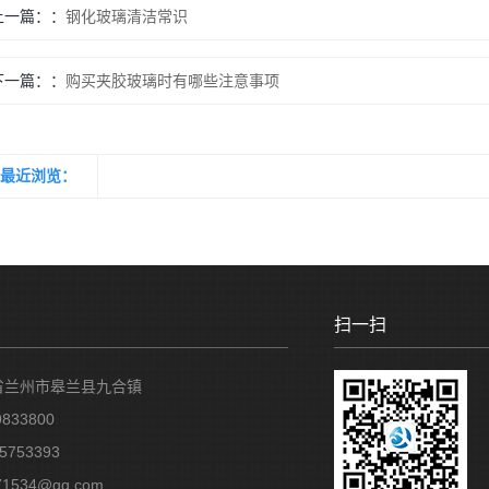
上一篇：
钢化玻璃清洁常识
下一篇：
购买夹胶玻璃时有哪些注意事项
最近浏览：
扫一扫
省兰州市皋兰县九合镇
833800
5753393
1534@qq.com