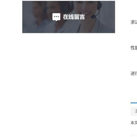
求
性
进
本