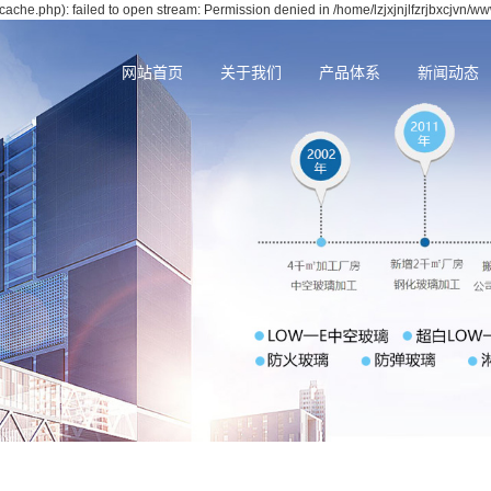
cache.php): failed to open stream: Permission denied in /home/lzjxjnjlfzrjbxcjvn/w
网站首页
关于我们
产品体系
新闻动态