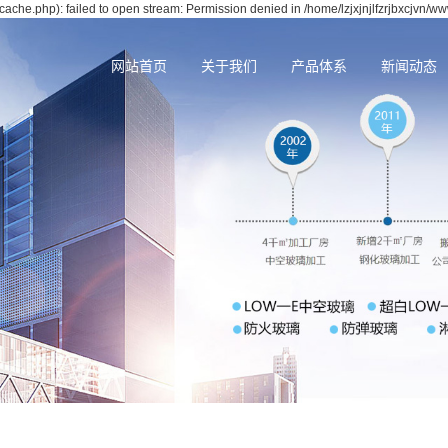
cache.php): failed to open stream: Permission denied in /home/lzjxjnjlfzrjbxcjvn/w
网站首页
关于我们
产品体系
新闻动态