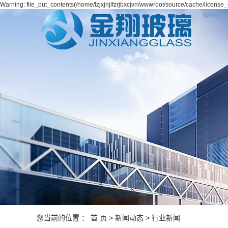
Warning: file_put_contents(/home/lzjxjnjlfzrjbxcjvn/wwwroot/source/cache/license_
您当前的位置 ：
首 页
>
新闻动态
>
行业新闻