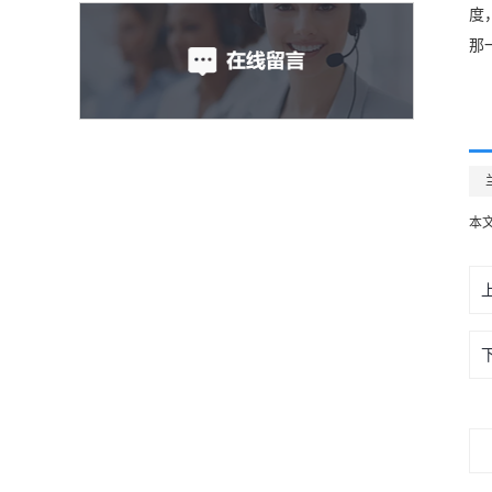
度
那
本