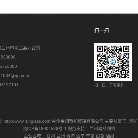
扫一扫
省兰州市皋兰县九合镇
833800
5753393
1534@qq.com
3197101
扫一扫，了解更多
ht © http://www.lzjxglass.com/兰州金翔节能玻璃有限公司 主要从事于,
陇ICP备19004536号-1
服务支持：
兰州易品网络
主营区域：
甘肃
兰州
青海
西宁
宁夏
白银
酒泉