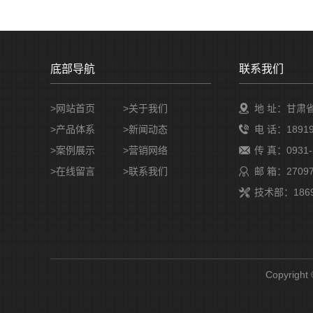
底部导航
联系我们
>网站首页
>
关于我们
地 址：甘肃
>
产品体系
>
新闻动态
电 话：18919
>
案例展示
>
营销网络
传 真：0931-
>
在线留言
>
联系我们
邮 箱：27097
技术部：1869
Copyrig