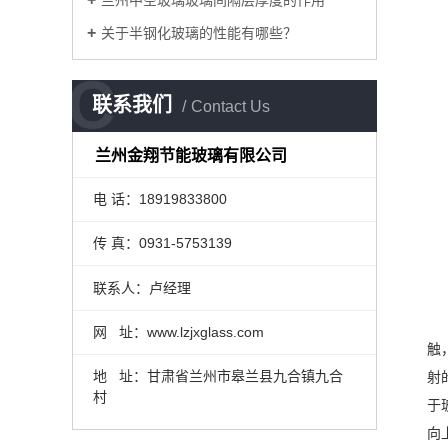
兰州中空玻璃玻璃间隔层厚度的作用
关于半钢化玻璃的性能有哪些？
C
联系我们
Contact Us
兰州金翔节能玻璃有限公司
电 话：18919833800
传 真：0931-5753139
联系人：卢经理
4
玻
网 址：www.lzjxglass.com
触
地 址：甘肃省兰州市皋兰县九合镇九合
射
村
于
向